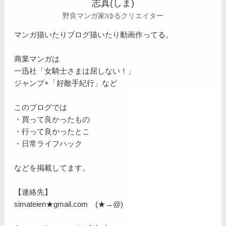
志真(しま)
野良マンガ家/ゆるクリエイター
マンガ描いたりブログ描いたり動画作ってる。
商業マンガは
一迅社「女騎士さまは屈しない！」
ジャンプ+「好敵手紀行」など
このブログでは
・買って良かったもの
・行って良かったとこ
・日常ライフハック
などを掲載してます。
【連絡先】
simateien★gmail.com (★→@)