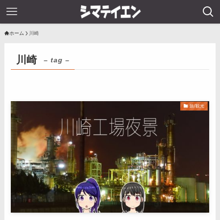
ホーム
川崎
川崎
– tag –
旅/観光