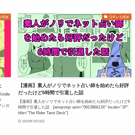
ポ漫画
日常レポ漫画
た
【漫画】素人がノリでネット占い師を始めたら好評
だったけど6時間で引退した話
ndle
！
【漫画】素人がノリでネット占い師を始めたら好評だったけど6
マンガ
時間で引退した話 [amazonjs asin="091386613X" locale="JP"
title="The Rider Tarot Deck"]
2019年3月19日