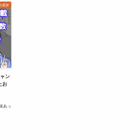
ポ漫画
チャン
たお
興味あっ
！