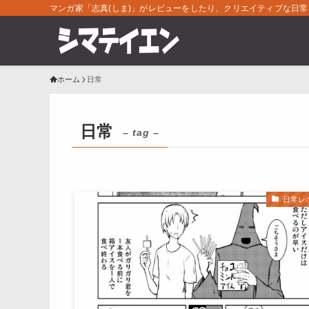
マンガ家「志真(しま)」がレビューをしたり、クリエイティブな日
ホーム
日常
日常
– tag –
日常レ