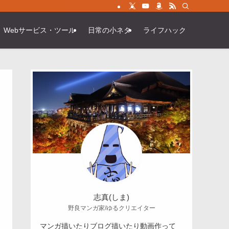
Webサービス・ツール
日常の小ネタ
ライフハック
志真(しま)
野良マンガ家/ゆるクリエイター
マンガ描いたりブログ描いたり動画作って