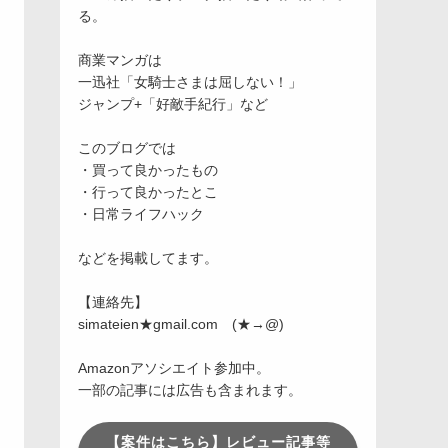
る。
商業マンガは
一迅社「女騎士さまは屈しない！」
ジャンプ+「好敵手紀行」など
このブログでは
・買って良かったもの
・行って良かったとこ
・日常ライフハック
などを掲載してます。
【連絡先】
simateien★gmail.com (★→@)
Amazonアソシエイト参加中。
一部の記事には広告も含まれます。
【案件はこちら】レビュー記事等