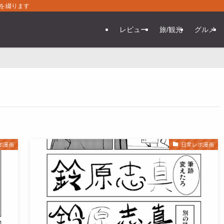
常を綴ります
レビュー
旅/観光
グルメ
ポ漫画
日常レポ漫画