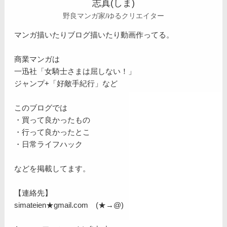
志真(しま)
野良マンガ家/ゆるクリエイター
マンガ描いたりブログ描いたり動画作ってる。
商業マンガは
一迅社「女騎士さまは屈しない！」
ジャンプ+「好敵手紀行」など
このブログでは
・買って良かったもの
・行って良かったとこ
・日常ライフハック
などを掲載してます。
【連絡先】
simateien★gmail.com (★→@)