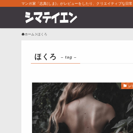
マンガ家「志真(しま)」がレビューをしたり、クリエイティブな日
ホーム
ほくろ
ほくろ
– tag –
レ