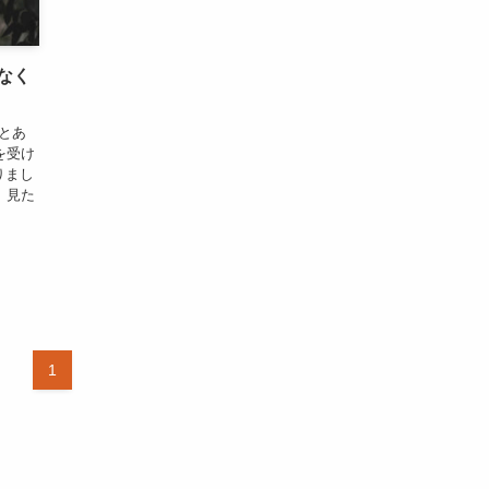
なく
とあ
を受け
りまし
、見た
1