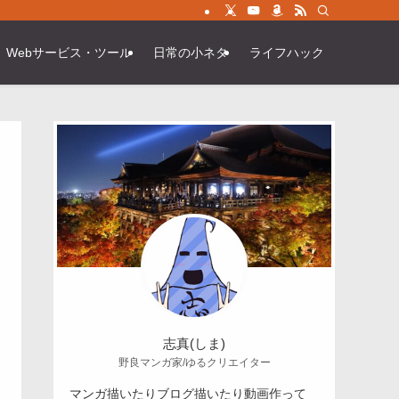
Webサービス・ツール
日常の小ネタ
ライフハック
志真(しま)
野良マンガ家/ゆるクリエイター
マンガ描いたりブログ描いたり動画作って