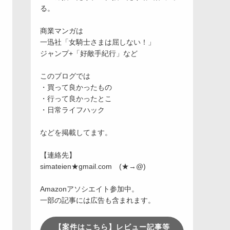
る。
商業マンガは
一迅社「女騎士さまは屈しない！」
ジャンプ+「好敵手紀行」など
このブログでは
・買って良かったもの
・行って良かったとこ
・日常ライフハック
などを掲載してます。
【連絡先】
simateien★gmail.com (★→@)
Amazonアソシエイト参加中。
一部の記事には広告も含まれます。
【案件はこちら】レビュー記事等