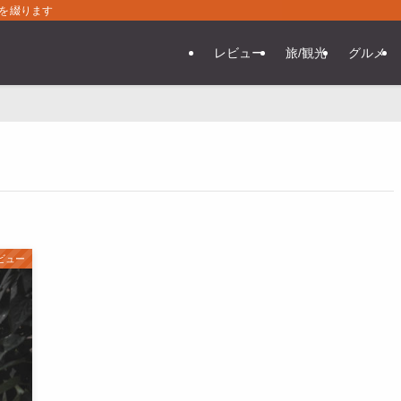
常を綴ります
レビュー
旅/観光
グルメ
ビュー