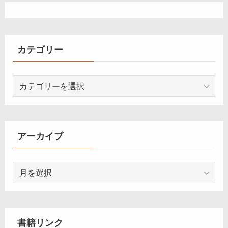
カテゴリー
カ
テ
ゴ
リ
ー
アーカイブ
ア
ー
カ
イ
ブ
書籍リンク