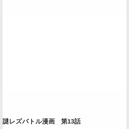
謎レズバトル漫画 第13話