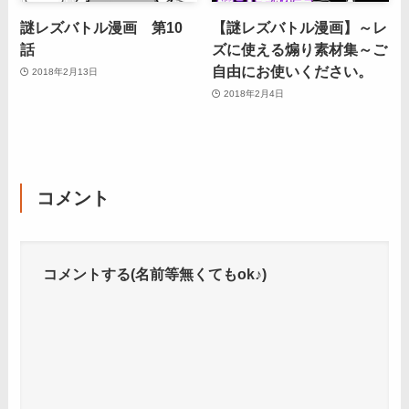
謎レズバトル漫画 第10
【謎レズバトル漫画】～レ
話
ズに使える煽り素材集～ご
自由にお使いください。
2018年2月13日
2018年2月4日
コメント
コメントする(名前等無くてもok♪)