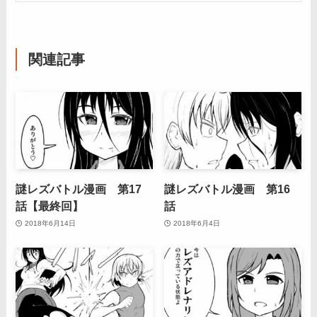
関連記事
謎レズバトル漫画 第17
謎レズバトル漫画 第16
話【最終回】
話
2018年6月14日
2018年6月4日