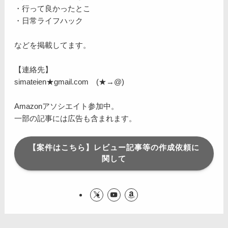
・行って良かったとこ
・日常ライフハック
などを掲載してます。
【連絡先】
simateien★gmail.com (★→@)
Amazonアソシエイト参加中。
一部の記事には広告も含まれます。
【案件はこちら】レビュー記事等の作成依頼に
関して