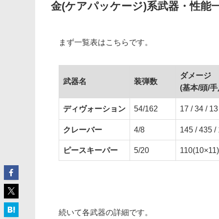
金(ケアパッケージ)系武器・性能
まず一覧表はこちらです。
ダメージ
武
器名
装弾数
(基本/頭/手
ディヴォーション
54/162
17 / 34 / 13
クレーバー
4/8
145 / 435 /
ピースキーパー
5/20
110(10×11)
続いて各武器の詳細です。