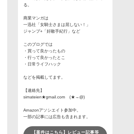
る。
商業マンガは
一迅社「女騎士さまは屈しない！」
ジャンプ+「好敵手紀行」など
このブログでは
・買って良かったもの
・行って良かったとこ
・日常ライフハック
などを掲載してます。
【連絡先】
simateien★gmail.com (★→@)
Amazonアソシエイト参加中。
一部の記事には広告も含まれます。
【案件はこちら】レビュー記事等