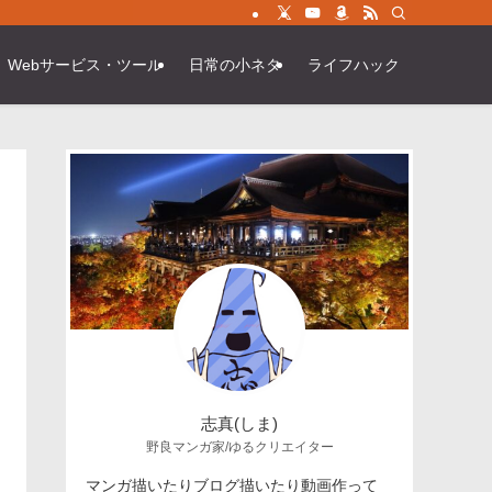
Webサービス・ツール
日常の小ネタ
ライフハック
志真(しま)
野良マンガ家/ゆるクリエイター
マンガ描いたりブログ描いたり動画作って