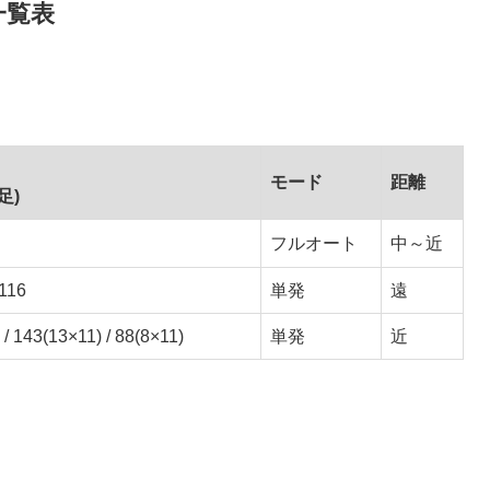
一覧表
モード
距離
足)
フルオート
中～近
 116
単発
遠
 / 143(13×11) / 88(8×11)
単発
近