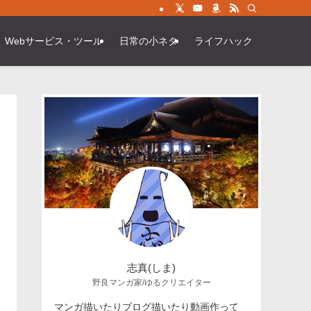
Webサービス・ツール
日常の小ネタ
ライフハック
志真(しま)
野良マンガ家/ゆるクリエイター
マンガ描いたりブログ描いたり動画作って