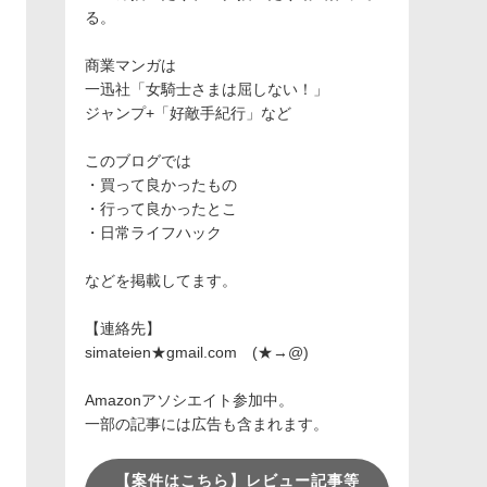
る。
商業マンガは
一迅社「女騎士さまは屈しない！」
ジャンプ+「好敵手紀行」など
このブログでは
・買って良かったもの
・行って良かったとこ
・日常ライフハック
などを掲載してます。
【連絡先】
simateien★gmail.com (★→@)
Amazonアソシエイト参加中。
一部の記事には広告も含まれます。
【案件はこちら】レビュー記事等