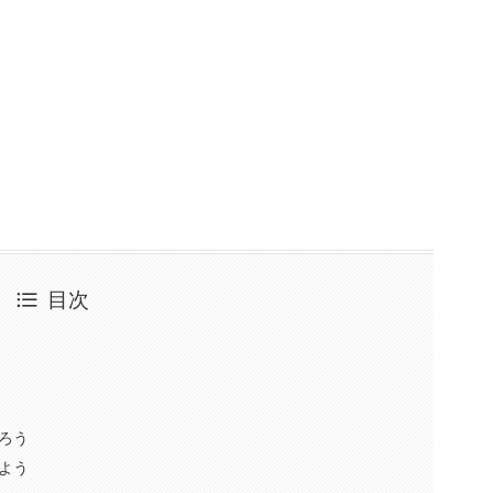
目次
ろう
よう