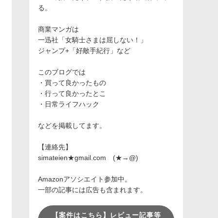
る。
商業マンガは
一迅社「女騎士さまは屈しない！」
ジャンプ+「好敵手紀行」など
このブログでは
・買って良かったもの
・行って良かったとこ
・日常ライフハック
などを掲載してます。
【連絡先】
simateien★gmail.com (★→@)
Amazonアソシエイト参加中。
一部の記事には広告も含まれます。
【案件はこちら】レビュー記事等