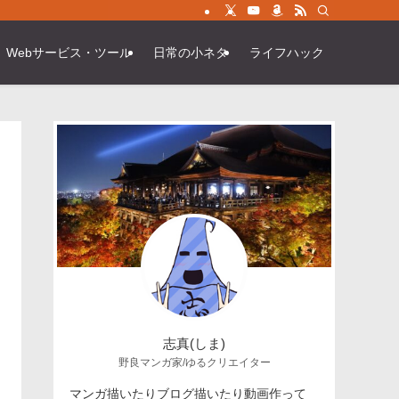
Webサービス・ツール
日常の小ネタ
ライフハック
志真(しま)
野良マンガ家/ゆるクリエイター
マンガ描いたりブログ描いたり動画作って