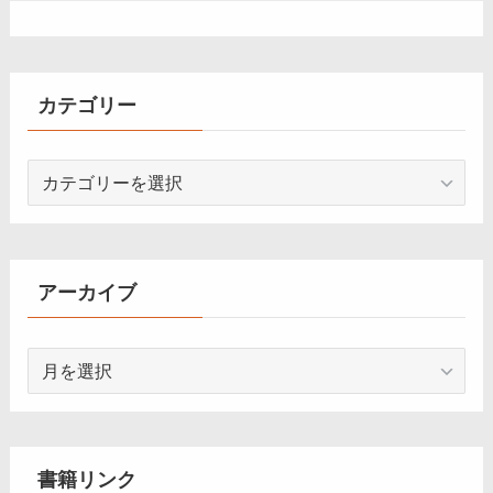
カテゴリー
カ
テ
ゴ
リ
ー
アーカイブ
ア
ー
カ
イ
ブ
書籍リンク