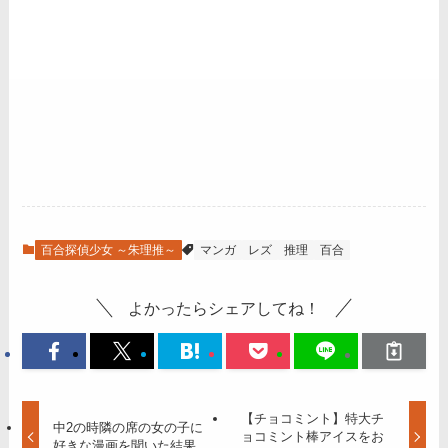
百合探偵少女 ～朱理推～
マンガ
レズ
推理
百合
よかったらシェアしてね！
【チョコミント】特大チ
中2の時隣の席の女の子に
ョコミント棒アイスをお
好きな漫画を聞いた結果