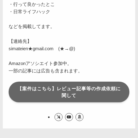
・行って良かったとこ
・日常ライフハック
などを掲載してます。
【連絡先】
simateien★gmail.com (★→@)
Amazonアソシエイト参加中。
一部の記事には広告も含まれます。
【案件はこちら】レビュー記事等の作成依頼に
関して