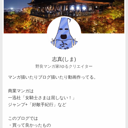
志真(しま)
野良マンガ家/ゆるクリエイター
マンガ描いたりブログ描いたり動画作ってる。
商業マンガは
一迅社「女騎士さまは屈しない！」
ジャンプ+「好敵手紀行」など
このブログでは
・買って良かったもの