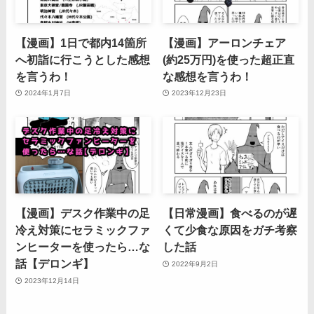
【漫画】1日で都内14箇所
【漫画】アーロンチェア
へ初詣に行こうとした感想
(約25万円)を使った超正直
を言うわ！
な感想を言うわ！
2024年1月7日
2023年12月23日
【漫画】デスク作業中の足
【日常漫画】食べるのが遅
冷え対策にセラミックファ
くて少食な原因をガチ考察
ンヒーターを使ったら…な
した話
話【デロンギ】
2022年9月2日
2023年12月14日