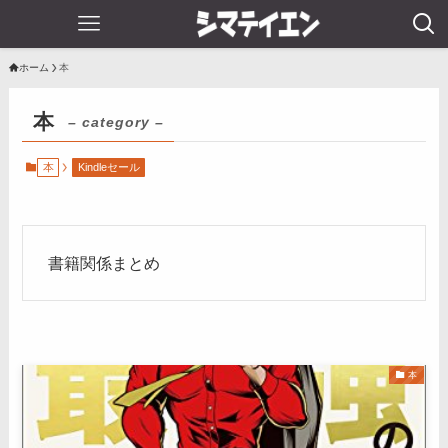
ホーム
本
本
– category –
本
Kindleセール
書籍関係まとめ
本