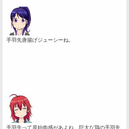
手羽先唐揚げジューシーね。
手羽先って原始肉感があよね、巨大な鶏の手羽先